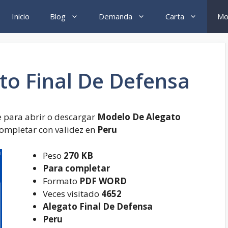
Inicio
Blog
Demanda
Carta
Mo
to Final De Defensa
e para abrir o descargar
Modelo De Alegato
ompletar con validez en
Peru
Peso
270 KB
Para completar
Formato
PDF WORD
Veces visitado
4652
Alegato Final De Defensa
Peru