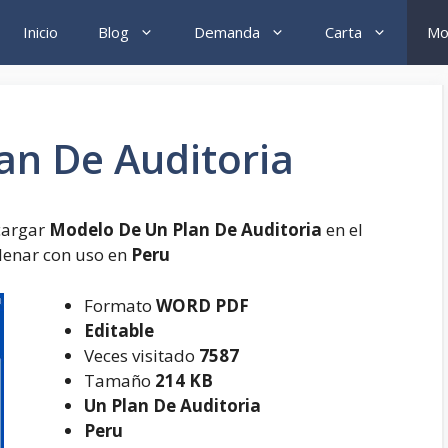
Inicio
Blog
Demanda
Carta
Mo
an De Auditoria
cargar
Modelo De Un Plan De Auditoria
en el
lenar con uso en
Peru
Formato
WORD PDF
Editable
Veces visitado
7587
Tamaño
214 KB
Un Plan De Auditoria
Peru