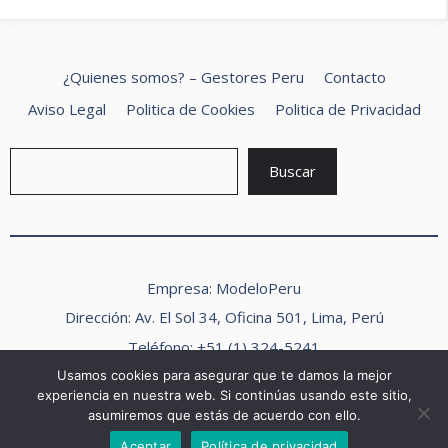
¿Quienes somos? – Gestores Peru
Contacto
Aviso Legal
Politica de Cookies
Politica de Privacidad
Buscar
Buscar
Empresa: ModeloPeru
Dirección: Av. El Sol 34, Oficina 501, Lima, Perú
Teléfono: +51 (1) 324-5241
Correo electrónico:
info@modeloperu.com
Usamos cookies para asegurar que te damos la mejor
experiencia en nuestra web. Si continúas usando este sitio,
Horario de atención: Lunes a Viernes, 9:00 am – 6:00 pm
asumiremos que estás de acuerdo con ello.
2026 Modelo Peru ©
Aceptar
Política de privacidad