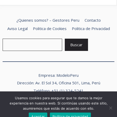
¿Quienes somos? – Gestores Peru
Contacto
Aviso Legal
Politica de Cookies
Politica de Privacidad
Buscar
Buscar
Empresa: ModeloPeru
Dirección: Av. El Sol 34, Oficina 501, Lima, Perú
Teléfono: +51 (1) 324-5241
Correo electrónico:
info@modeloperu.com
Usamos cookies para asegurar que te damos la mejor
experiencia en nuestra web. Si continúas usando este sitio,
Horario de atención: Lunes a Viernes, 9:00 am – 6:00 pm
asumiremos que estás de acuerdo con ello.
2026 Modelo Peru ©
Aceptar
Política de privacidad